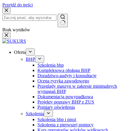
Przejdź do treści
Brak wyników
Oferta
BHP
Szkolenia bhp
Kompleksowa obsługa BHP
Doradztwo-audyty i konsultacje
Ocena ryzyka zawodowego
Przeglądy maszyn w zakresie minimalnych
wymagań BHP
Dokumentacja powypadkowa
Projekty poprawy BHP z ZUS
Pomiary oświetlenia
Szkolenia
Szkolenia bhp i ppoż
Szkolenia z pierwszej pomocy
Kurs operatorów wózków widłowych