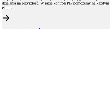
działania na przyszłość. W razie kontroli PIP pomożemy na każdym
etapie.
Szkolenia BHP i PPOŻ
Kompleksowa obsługa BHP
Doradztwo-audyty i konsultacje