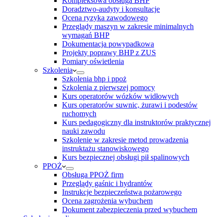
Kompleksowa obsługa BHP
Doradztwo-audyty i konsultacje
Ocena ryzyka zawodowego
Przeglądy maszyn w zakresie minimalnych
wymagań BHP
Dokumentacja powypadkowa
Projekty poprawy BHP z ZUS
Pomiary oświetlenia
Szkolenia
Szkolenia bhp i ppoż
Szkolenia z pierwszej pomocy
Kurs operatorów wózków widłowych
Kurs operatorów suwnic, żurawi i podestów
ruchomych
Kurs pedagogiczny dla instruktorów praktycznej
nauki zawodu
Szkolenie w zakresie metod prowadzenia
instruktażu stanowiskowego
Kurs bezpiecznej obsługi pił spalinowych
PPOŻ
Obsługa PPOŻ firm
Przeglądy gaśnic i hydrantów
Instrukcje bezpieczeństwa pożarowego
Ocena zagrożenia wybuchem
Dokument zabezpieczenia przed wybuchem